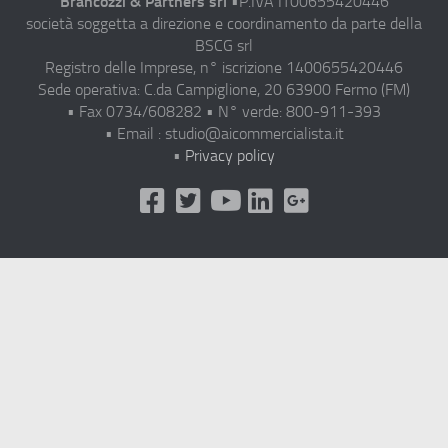
Brancozzi & Partners srl
•P.IVA IT00655420446
società soggetta a direzione e coordinamento da parte della
BSCG srl
Registro delle Imprese, n° iscrizione 1400655420446
Sede operativa: C.da Campiglione, 20 63900 Fermo (FM)
• Fax 0734/608282 • N° verde: 800-911-393
• Email : studio@aicommercialista.it
•
Privacy policy