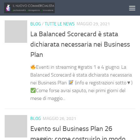
Salta al contenuto
BLOG
/
TUTTE LE NEWS
MAGGIO 29, 2021
La Balanced Scorecard è stata
dichiarata necessaria nei Business
Plan
Eventi in streaming #gratis 1 e 4 giugno: La
Balanced Scorecard è stata dichiarata necessaria
nei Business Plan
(info e registrazioni sotto▼)
Come forse avrai saputo, nei primi giorni del
mese di maggio...
BLOG
MAGGIO 26, 2021
Evento sul Business Plan 26
maggio: come costruirlo in modo