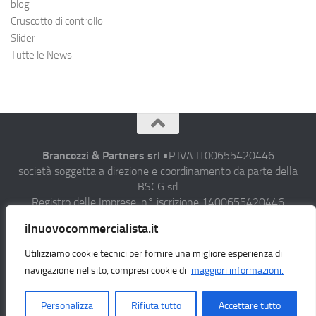
blog
Cruscotto di controllo
Slider
Tutte le News
Brancozzi & Partners srl
•P.IVA IT00655420446
società soggetta a direzione e coordinamento da parte della
BSCG srl
Registro delle Imprese, n° iscrizione 1400655420446
Sede operativa: C.da Campiglione, 20 63900 Fermo (FM)
ilnuovocommercialista.it
• Fax 0734/608282 • N° verde: 800-911-393
• Email : studio@aicommercialista.it
Utilizziamo cookie tecnici per fornire una migliore esperienza di
•
Privacy policy
navigazione nel sito, compresi cookie di
maggiori informazioni.
Personalizza
Rifiuta tutto
Accettare tutto