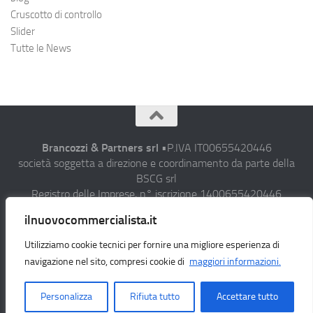
Cruscotto di controllo
Slider
Tutte le News
Brancozzi & Partners srl
•P.IVA IT00655420446
società soggetta a direzione e coordinamento da parte della
BSCG srl
Registro delle Imprese, n° iscrizione 1400655420446
Sede operativa: C.da Campiglione, 20 63900 Fermo (FM)
ilnuovocommercialista.it
• Fax 0734/608282 • N° verde: 800-911-393
• Email : studio@aicommercialista.it
Utilizziamo cookie tecnici per fornire una migliore esperienza di
•
Privacy policy
navigazione nel sito, compresi cookie di
maggiori informazioni.
Personalizza
Rifiuta tutto
Accettare tutto