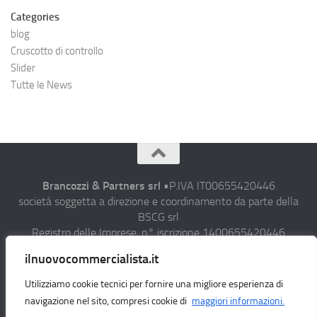
Categories
blog
Cruscotto di controllo
Slider
Tutte le News
Brancozzi & Partners srl
•P.IVA IT00655420446
società soggetta a direzione e coordinamento da parte della
BSCG srl
Registro delle Imprese, n° iscrizione 1400655420446
Sede operativa: C.da Campiglione, 20 63900 Fermo (FM)
ilnuovocommercialista.it
• Fax 0734/608282 • N° verde: 800-911-393
• Email : studio@aicommercialista.it
Utilizziamo cookie tecnici per fornire una migliore esperienza di
•
Privacy policy
navigazione nel sito, compresi cookie di
maggiori informazioni.