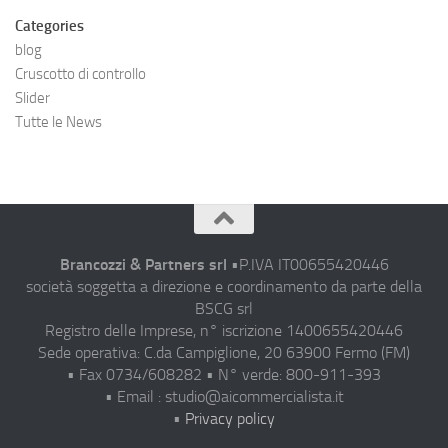
Categories
blog
Cruscotto di controllo
Slider
Tutte le News
Brancozzi & Partners srl
•P.IVA IT00655420446
società soggetta a direzione e coordinamento da parte della
BSCG srl
Registro delle Imprese, n° iscrizione 1400655420446
Sede operativa: C.da Campiglione, 20 63900 Fermo (FM)
• Fax 0734/608282 • N° verde: 800-911-393
• Email : studio@aicommercialista.it
•
Privacy policy