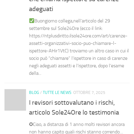
adeguati
Buongiorno collega,nell’articolo del 29
settembre sul Sole24Ore (ecco il link:
https://ntplusdiritto.ilsole24ore.com/art/carenze-
assetti-organizzativi-socio-puo-chiamare-l-
ispettore-AHir1VtC) troviamo un altro caso in cui il
socio può “chiamare” l’ispettore in caso di carenze
negli adeguati assetti e l’ispettore, dopo l’esame
della...
BLOG
/
TUTTE LE NEWS
OTTOBRE 7, 2025
I revisori sottovalutano i rischi,
articolo Sole24Ore lo testimonia
✪Ciao, a distanza di 1 anno molti revisori ancora
non hanno capito quali rischi stanno correndo…