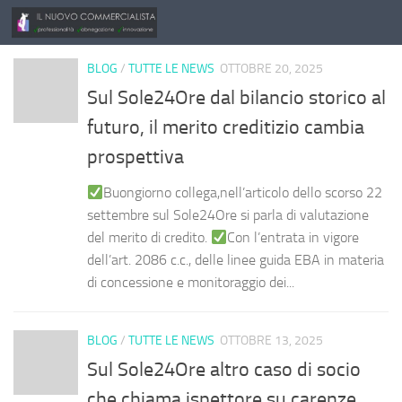
Salta al contenuto
BLOG
/
TUTTE LE NEWS
OTTOBRE 20, 2025
Sul Sole24Ore dal bilancio storico al
futuro, il merito creditizio cambia
prospettiva
Buongiorno collega,nell’articolo dello scorso 22
settembre sul Sole24Ore si parla di valutazione
del merito di credito.
Con l’entrata in vigore
dell’art. 2086 c.c., delle linee guida EBA in materia
di concessione e monitoraggio dei...
BLOG
/
TUTTE LE NEWS
OTTOBRE 13, 2025
Sul Sole24Ore altro caso di socio
che chiama ispettore su carenze