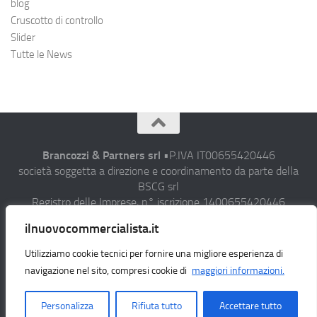
blog
Cruscotto di controllo
Slider
Tutte le News
Brancozzi & Partners srl
•P.IVA IT00655420446
società soggetta a direzione e coordinamento da parte della
BSCG srl
Registro delle Imprese, n° iscrizione 1400655420446
Sede operativa: C.da Campiglione, 20 63900 Fermo (FM)
ilnuovocommercialista.it
• Fax 0734/608282 • N° verde: 800-911-393
• Email : studio@aicommercialista.it
Utilizziamo cookie tecnici per fornire una migliore esperienza di
•
Privacy policy
navigazione nel sito, compresi cookie di
maggiori informazioni.
Personalizza
Rifiuta tutto
Accettare tutto