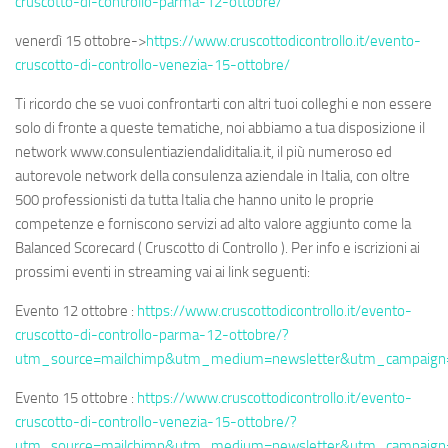
cruscotto-di-controllo-parma-12-ottobre/
venerdì 15 ottobre->
https://www.cruscottodicontrollo.it/evento-
cruscotto-di-controllo-venezia-15-ottobre/
Ti ricordo che se vuoi confrontarti con altri tuoi colleghi e non essere
solo di fronte a queste tematiche, noi abbiamo a tua disposizione il
network www.consulentiaziendaliditalia.it, il più numeroso ed
autorevole network della consulenza aziendale in Italia, con oltre
500 professionisti da tutta Italia che hanno unito le proprie
competenze e forniscono servizi ad alto valore aggiunto come la
Balanced Scorecard ( Cruscotto di Controllo ). Per info e iscrizioni ai
prossimi eventi in streaming vai ai link seguenti:
Evento 12 ottobre :
https://www.cruscottodicontrollo.it/evento-
cruscotto-di-controllo-parma-12-ottobre/?
utm_source=mailchimp&utm_medium=newsletter&utm_campaign=
Evento 15 ottobre :
https://www.cruscottodicontrollo.it/evento-
cruscotto-di-controllo-venezia-15-ottobre/?
utm_source=mailchimp&utm_medium=newsletter&utm_campaign=