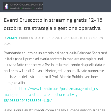
Salta al contenuto
Eventi Cruscotto in streaming gratis 12-15
ottobre: tra strategia e gestione operativa
DI
ADMIN
· PUBBLICATO
OTTOBRE 7, 2021
· AGGIORNATO
FEBBRAIO 29,
2024
Prendendo spunto da un articolo dal padre della Balanced Scorecard
in Italia (cioè il primo ad averla adottata in maniera esemplare, nel
1992 ha fatto conoscere la Bsc in Italia traducendo da quella data in
poi i primi 4 libri di Kaplan e Norton, ed ha poi realizzato numerose
applicazioni dello strumento), il Prof. Alberto Bubbio (versione
integrale al link
seguente
https://www.linkedin.com/posts/managemind_risk-
management-tra-strategia-e-gestione-activity-
6849336329457688576–LDR/
),
le soluzioni e gli strumenti, come spesso succede quando si pensa