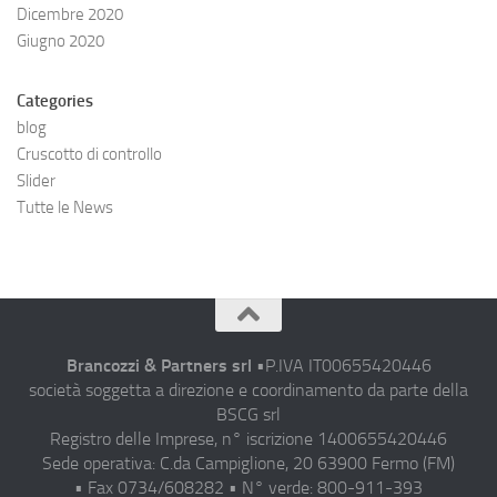
Dicembre 2020
Giugno 2020
Categories
blog
Cruscotto di controllo
Slider
Tutte le News
Brancozzi & Partners srl
•P.IVA IT00655420446
società soggetta a direzione e coordinamento da parte della
BSCG srl
Registro delle Imprese, n° iscrizione 1400655420446
Sede operativa: C.da Campiglione, 20 63900 Fermo (FM)
• Fax 0734/608282 • N° verde: 800-911-393